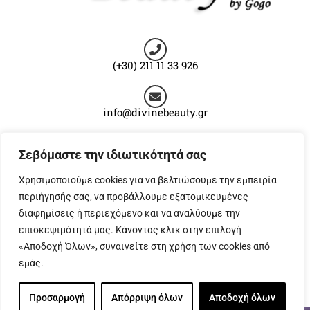
(+30) 211 11 33 926
info@divinebeauty.gr
Σεβόμαστε την ιδιωτικότητά σας
Αγίας Τριάδος 1, Μενίδι
Χρησιμοποιούμε cookies για να βελτιώσουμε την εμπειρία
περιήγησής σας, να προβάλλουμε εξατομικευμένες
Ακολουθήστε μας στο facebook
διαφημίσεις ή περιεχόμενο και να αναλύουμε την
επισκεψιμότητά μας. Κάνοντας κλικ στην επιλογή
«Αποδοχή Όλων», συναινείτε στη χρήση των cookies από
Βρείτε μας στο instagram
εμάς.
Προσαρμογή
Απόρριψη όλων
Αποδοχή όλων