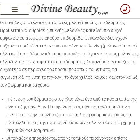
Ποιοί είμαστε
Οι πανάδες αποτελούν διαταραχές μελάγχρωσης του δέρματος.
Πρόκειται για αθροίσεις πυκνής μελανίνης και είναι πιο συχνά
εμφανείς σε άτομα με σκούρα επιδερμίδα. Οι πανάδες δεν έχουν
αυξημένο αριθμό κυττάρων που παράγουν μελανίνη (μελανοκύτταρα),
αλλά αντί αυτού έχουν κύτταρα που υπέρπαράγουν κόκκους μελανίνης
αλλάζοντας τον χρωματισμό του δέρματος. Οι πανάδες εντοπίζονται
συχνότερα σε περιοχές του προσώπου όπως το μέτωπο, τα
ζυγωματικά, τη μύτη το πηγούνι, το άνω χείλος, καθώς και στον λαιμό,
τον θώρακα και τα χέρια.
Η έκθεση του δέρματος στον ήλιο είναι ένα από τα κύρια αιτία της
ανάπτυξης πανάδων. Η εμφάνισή τους είναι εντονότερη όταν η
έκθεση στον ήλιο συνδυάζεται με τη λήψη φαρμάκων, όπως τα
αντισυλληπτικά, την εφαρμογή κάποιων καλλυντικών ή τη χρήση
ιατρικών σκευασμάτων.
Οι πανάδες επηρεάζονται από γενετικούς παράγοντες επίσης.