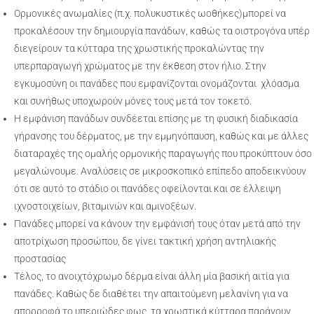
Ορμονικές ανωμαλίες (π.χ. πολυκυστικές ωοθήκες)μπορεί να
προκαλέσουν την δημιουργία πανάδων, καθώς τα οιστρογόνα υπέρ
διεγείρουν τα κύτταρα της χρωστικής προκαλώντας την
υπερπαραγωγή χρώματος με την έκθεση στον ήλιο. Στην
εγκυμοσύνη οι πανάδες που εμφανίζονται ονομάζονται χλόασμα
και συνήθως υποχωρούν μόνες τους μετά τον τοκετό.
Η εμφάνιση πανάδων συνδέεται επίσης με τη φυσική διαδικασία
γήρανσης του δέρματος, με την εμμηνόπαυση, καθώς και με άλλες
διαταραχές της ομαλής ορμονικής παραγωγής που προκύπτουν όσο
μεγαλώνουμε. Αναλύσεις σε μικροσκοπικό επίπεδο αποδεικνύουν
ότι σε αυτό το στάδιο οι πανάδες οφείλονται και σε έλλειψη
ιχνοστοιχείων, βιταμινών και αμινοξέων.
Πανάδες μπορεί να κάνουν την εμφάνισή τους όταν μετά από την
αποτρίχωση προσώπου, δε γίνει τακτική χρήση αντηλιακής
προστασίας
Τέλος, το ανοιχτόχρωμο δέρμα είναι άλλη μία βασική αιτία για
πανάδες. Καθώς δε διαθέτει την απαιτούμενη μελανίνη για να
απορροφά το υπεριώδες φως, τα χρωστικά κύτταρα παράγουν